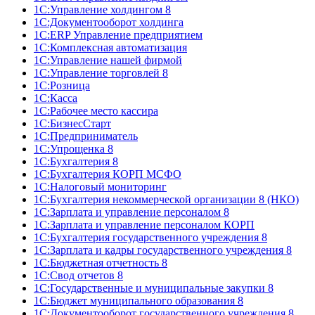
1С:Управление холдингом 8
1С:Документооборот холдинга
1С:ERP Управление предприятием
1С:Комплексная автоматизация
1С:Управление нашей фирмой
1С:Управление торговлей 8
1С:Розница
1С:Касса
1С:Рабочее место кассира
1С:БизнесСтарт
1С:Предприниматель
1С:Упрощенка 8
1С:Бухгалтерия 8
1С:Бухгалтерия КОРП МСФО
1С:Налоговый мониторинг
1С:Бухгалтерия некоммерческой организации 8 (НКО)
1С:Зарплата и управление персоналом 8
1С:Зарплата и управление персоналом КОРП
1С:Бухгалтерия государственного учреждения 8
1С:Зарплата и кадры государственного учреждения 8
1С:Бюджетная отчетность 8
1С:Свод отчетов 8
1С:Государственные и муниципальные закупки 8
1С:Бюджет муниципального образования 8
1С:Документооборот государственного учреждения 8